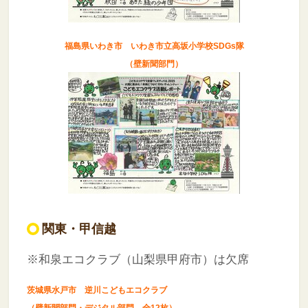
福島県いわき市 いわき市立高坂小学校SDGs隊
（壁新聞部門）
関東・甲信越
※和泉エコクラブ（山梨県甲府市）は欠席
茨城県水戸市 逆川こどもエコクラブ
（壁新聞部門・デジタル部門 全12枚）