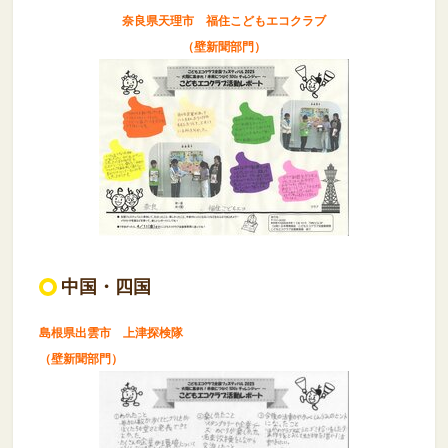
奈良県天理市 福住こどもエコクラブ
（壁新聞部門）
中国・四国
島根県出雲市 上津探検隊
（壁新聞部門）