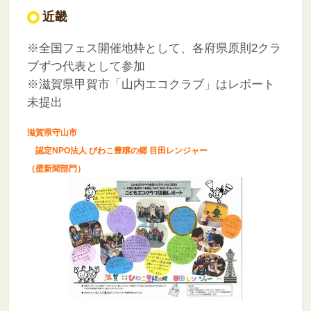
近畿
※全国フェス開催地枠として、各府県原則2クラ
ブずつ代表として参加
※滋賀県甲賀市「山内エコクラブ」はレポート
未提出
滋賀県守山市
認定NPO法人 びわこ豊穣の郷 目田レンジャー
（壁新聞部門）