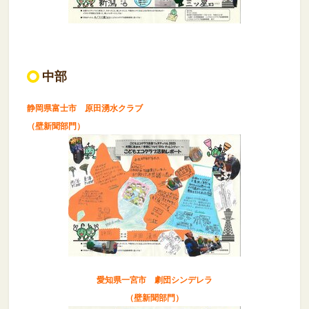
中部
静岡県富士市 原田湧水クラブ
（壁新聞部門）
愛知県一宮市 劇団シンデレラ
（壁新聞部門）