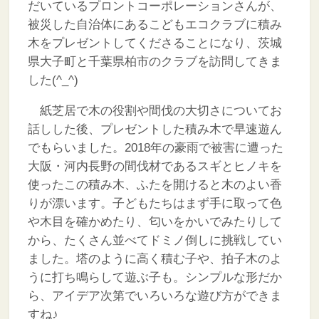
だいているプロントコーポレーションさんが、
被災した自治体にあるこどもエコクラブに積み
木をプレゼントしてくださることになり、茨城
県大子町と千葉県柏市のクラブを訪問してきま
した(^_^)
紙芝居で木の役割や間伐の大切さについてお
話しした後、プレゼントした積み木で早速遊ん
でもらいました。2018年の豪雨で被害に遭った
大阪・河内長野の間伐材であるスギとヒノキを
使ったこの積み木、ふたを開けると木のよい香
りが漂います。子どもたちはまず手に取って色
や木目を確かめたり、匂いをかいでみたりして
から、たくさん並べてドミノ倒しに挑戦してい
ました。塔のように高く積む子や、拍子木のよ
うに打ち鳴らして遊ぶ子も。シンプルな形だか
ら、アイデア次第でいろいろな遊び方ができま
すね♪