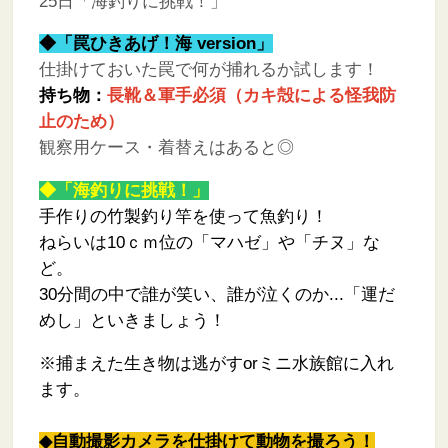
25日「海釣りに挑戦！」
◆「罠ひきあげ！海 version」
仕掛けておいた罠で何が捕れるか試します！
持ち物：
長靴＆軍手必須（カキ殻による怪我防
止のため）
観察用ケース・着替えはあると◎
◆「海釣りに挑戦！」
手作りの竹製釣り竿を使って魚釣り！
ねらいは10ｃｍ位の「マハゼ」や「チヌ」な
ど。
30分間の中で誰が笑い、誰が泣くのか...「運だ
めし」といきましょう！
※捕まえた生き物は逃がすorミニ水族館に入れ
ます。
◆自動撮影カメラを仕掛けて動物を撮ろう！