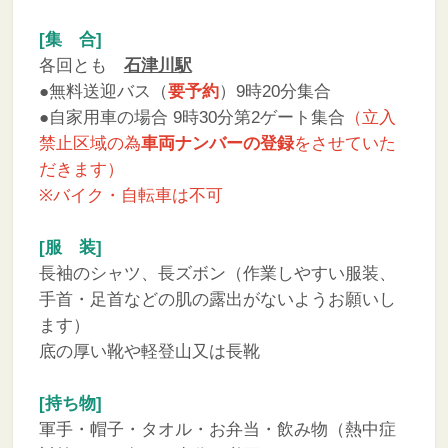
[集 合]
各回とも
石津川駅
●無料送迎バス（
要予約
）9時20分集合
●自家用車の場合 9時30分第2ゲート集合
（立入
禁止区域の為
車両ナンバーの登録
をさせていた
だきます）
※バイク・自転車は不可
[服 装]
長袖のシャツ、長ズボン（作業しやすい服装、
手首・足首などの肌の露出がないようお願いし
ます）
底の厚い靴や軽登山又は長靴
[持ち物]
軍手・帽子・タオル・お弁当・飲み物（熱中症