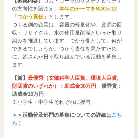
【募集内容】
コカ・コーラのサステナビリティ
の方向性を踏まえ、
本年のテーマをSDGs 12
「つかう責任」
とします。
つくる側の企業は、容器の軽量化や、資源の回
収・リサイクル、水の使用量削減といった取り
組みを推進しています。つかう側として、何が
できるでしょうか。つかう責任を果たすため
に、皆さんが日々取り組んでいる活動を募集し
ます。
【賞】
最優秀（文部科学大臣賞、環境大臣賞、
財団賞のいずれか）：
助成金30万円
、
優秀賞：
助成金10万円
※小学生・中学生それぞれに授与
＞＞活動普及部門の募集についての詳細は
こち
ら
！