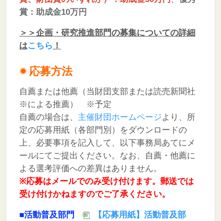
賞：助成金10万円
＞＞企画・研究推進部門の募集についての詳細
は
こちら
！
応募方法
自薦または他薦（当財団支部または読売新聞社
※による推薦） ※予定
自薦の場合は、
主催財団ホームページ
より、所
定の応募用紙（各部門別）をダウンロードの
上、必要事項を記入して、以下事務局あてにメ
ールにてご提出ください。なお、自薦・他薦に
よる選考評価への差異はありません。
※応募はメールでのみ受け付けます。郵送では
受け付けかねますのでご了承ください。
■活動普及部門
【応募用紙】活動普及部