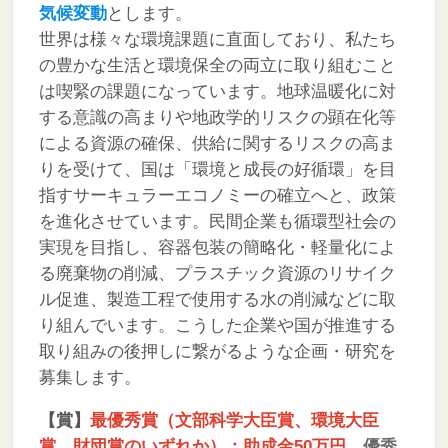
気候変動
とします。
世界は様々な環境課題に直面しており、私たち
の豊かな生活と環境保全の両立に取り組むこと
は喫緊の課題になっています。地球温暖化に対
する意識の高まりや地政学的リスクの顕在化等
による資源の確保、供給に関するリスクの高ま
りを受けて、国は「環境と成長の好循環」を目
指すサーキュラーエコノミーの確立へと、政策
を進化させています。民間企業も循環型社会の
実現を目指し、容器包装の簡略化・軽量化によ
る廃棄物の削減、プラスチック資源のリサイク
ル促進、製造工程で使用する水の削減などに取
り組んでいます。こうした企業や国が推進する
取り組みの後押しに繋がるような企画・研究を
募集します。
【賞】
最優秀賞（文部科学大臣賞、環境大臣
賞、財団賞のいずれか）：助成金50万円
、
優秀