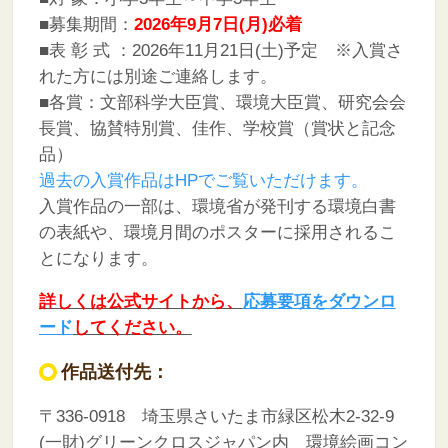
■募集期間：
2026年
9月7日(月)必着
■表 彰 式 ：2026年11月21日(土)予定 ※入賞さ
れた方には別途ご連絡します。
■各賞：文部科学大臣賞、環境大臣賞、研究会会
長賞、協賛特別賞、佳作、学校賞（賞状と記念
品）
過去の入賞作品はHPでご覧いただけます。
入賞作品の一部は、環境省が発刊する環境白書
の表紙や、環境月間のポスターに採用されるこ
とになります。
詳しくは公式サイトから、
応募要項をダウンロ
ード
してください。
作品送付先：
〒336-0918 埼玉県さいたま市緑区松木2-32-9
(一財)グリーンクロスジャパン内 環境絵画コン