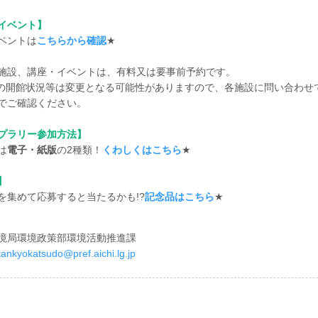
イベント】
ベントは
こちらから確認
★
施設、講座・イベントは、有料又は要事前予約です。
の開館状況等は変更となる可能性がありますので、各施設に問い合わせて
でご確認ください。
プラリー参加方法】
は
電子・紙版
の2種類！
くわしくはこちら
★
】
を集めて応募すると当たるかも!?
記念品はこちら
★
境局環境政策部環境活動推進課
kankyokatsudo@pref.aichi.lg.jp