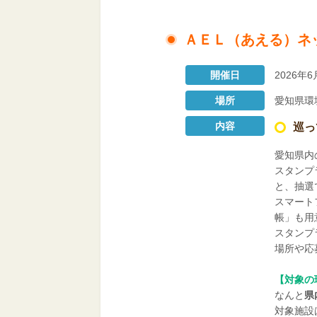
ＡＥＬ（あえる）ネ
開催日
2026年
場所
愛知県環
内容
巡っ
愛知県内
スタンプ
と、抽選
スマート
帳」も用
スタンプ
場所や応
【対象の
なんと
県
対象施設