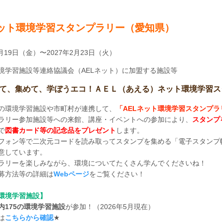
ット環境学習スタンプラリー（愛知県）
6月19日（金）〜2027年2月23日（火）
境学習施設等連絡協議会（AELネット）に加盟する施設等
て、集めて、学ぼうエコ！ＡＥＬ（あえる）ネット環境学習ス
の環境学習施設や市町村が連携して、
「AELネット環境学習スタンプラ
ラリー参加施設等への来館、講座・イベントへの参加により、
スタンプ
で
図書カード等の記念品をプレゼント
します。
フォン等で二次元コードを読み取ってスタンプを集める「電子スタンプ
意しています。
ラリーを楽しみながら、環境についてたくさん学んでくださいね！
募方法等の詳細は
Webページ
をご覧ください！
環境学習施設】
内175の環境学習施設
が参加！（2026年5月現在）
は
こちらから確認
★