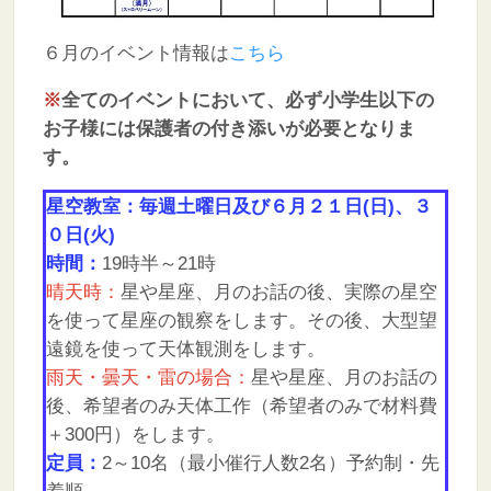
６月のイベント情報は
こちら
※
全てのイベントにおいて、必ず小学生以下の
お子様には保護者の付き添いが必要となりま
す。
星空教室：毎週土曜日及び６月２１日(日)、３
０日(火)
時間：
19時半～21時
晴天時：
星や星座、月のお話の後、実際の星空
を使って星座の観察をします。その後、大型望
遠鏡を使って天体観測をします。
雨天・曇天・雷の場合：
星や星座、月のお話の
後、希望者のみ天体工作（希望者のみで材料費
＋300円）をします。
定員：
2～10名（最小催行人数2名）予約制・先