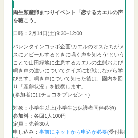
両生類産卵まつりイベント「恋するカエルの声
を聴こう」
日時：2月14日(土)9:30~12:00
バレンタインコラボ企画!カエルのオスたちがメ
スにアピールするときに鳴く声を知ろう!という
ことで山田緑地に生息するカエルの生態および
鳴き声の違いについてクイズに挑戦しながら学
びます。鳴き声について知った後は、園内を回
り「産卵状況」を観察します。
(参加者にはチョコをプレゼント)
対象：小学生以上(小学生は保護者同伴必須)
参加料：各回1人100円
定員：先着30人
申し込み：
事前にネットから申込が必要(
受付期