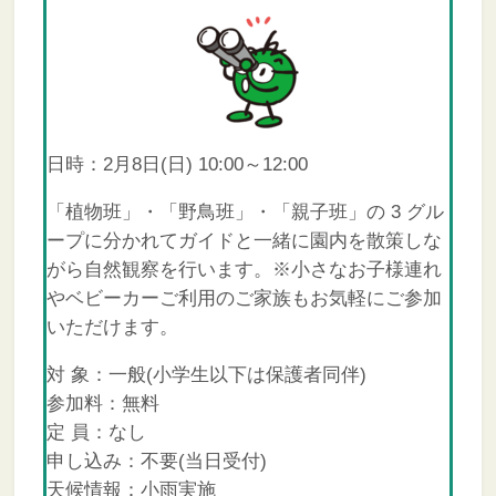
日時：2月8日(日) 10:00～12:00
「植物班」・「野鳥班」・「親子班」の 3 グル
ープに分かれてガイドと一緒に園内を散策しな
がら自然観察を行います。※小さなお子様連れ
やベビーカーご利用のご家族もお気軽にご参加
いただけます。
対 象：一般(小学生以下は保護者同伴)
参加料：無料
定 員：なし
申し込み：不要(当日受付)
天候情報：小雨実施