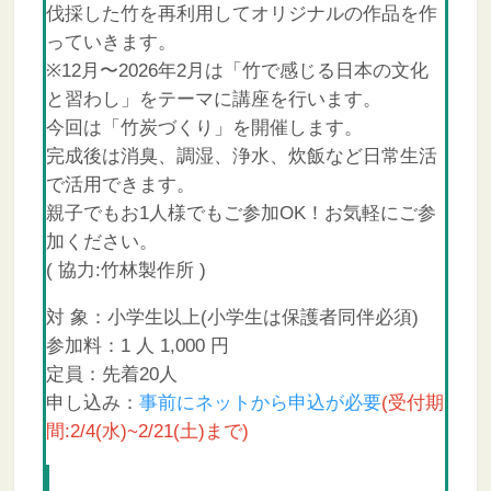
伐採した竹を再利用してオリジナルの作品を作
っていきます。
※12月〜2026年2月は「竹で感じる日本の文化
と習わし」をテーマに講座を行います。
今回は「竹炭づくり」を開催します。
完成後は消臭、調湿、浄水、炊飯など日常生活
で活用できます。
親子でもお1人様でもご参加OK！お気軽にご参
加ください。
( 協力:竹林製作所 )
対 象：小学生以上(小学生は保護者同伴必須)
参加料：1 人 1,000 円
定員：先着20人
申し込み：
事前にネットから申込が必要
(受付期
間:2/4(水)~2/21(土)まで)