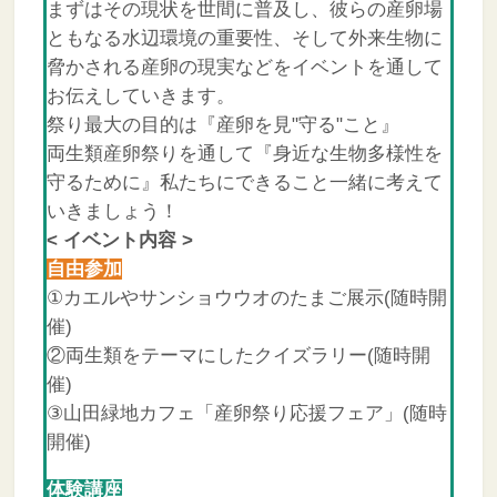
まずはその現状を世間に普及し、彼らの産卵場
ともなる水辺環境の重要性、そして外来生物に
脅かされる産卵の現実などをイベントを通して
お伝えしていきます。
祭り最大の目的は『産卵を見"守る"こと』
両生類産卵祭りを通して『身近な生物多様性を
守るために』私たちにできること一緒に考えて
いきましょう！
< イベント内容 >
自由参加
①カエルやサンショウウオのたまご展示(随時開
催)
②両生類をテーマにしたクイズラリー(随時開
催)
③山田緑地カフェ「産卵祭り応援フェア」(随時
開催)
体験講座