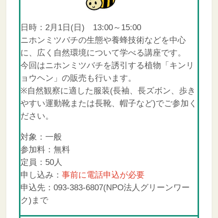
日時：2月1日(日) 13:00～15:00
ニホンミツバチの生態や養蜂技術などを中心
に、広く自然環境について学べる講座です。
今回はニホンミツバチを誘引する植物「キンリ
ョウヘン」の販売も行います。
※自然観察に適した服装(⻑袖、⻑ズボン、歩き
やすい運動靴または⻑靴、帽子など)でご参加く
ださい。
対象：一般
参加料：無料
定員：50人
申し込み：
事前に電話申込が必要
申込先：093-383-6807(NPO法人グリーンワー
ク)まで