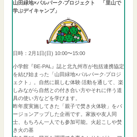
山田緑地×パルパーク‧プロジェクト 「里山で
学ぶデイキャンプ」
日時：2月1日(日) 10:00〜15:00
小学館『BE-PAL』誌と北九州市が包括連携協定
を結び始まった「山田緑地×パルパーク‧プロジ
ェクト」。自然に親しむ体験‧活動を通して、楽
しみながら自然との付き合い方やそれに伴う道
具の使い方などを学びます。
昨年度実施してきた「親子で焚き火体験」をバ
ージョンアップした企画です。家族や友人同
士、もちろん一人でも参加可能。火起こしや焚
き火の基