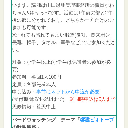
います。講師は山田緑地管理事務所の職員かわ
ちゃん&ゆりっぺです。活動は1午前の部と2午
後の部に分かれており、どちらか一方だけのご
参加も可能です。
※汚れても濡れてもよい服装(長袖、長ズボン、
長靴、帽子、タオル、軍手など)でご参加くださ
い。
対象：小学生以上(小学生は保護者の参加が必
要)
参加料：各回1人100円
定員：各部先着30人
申し込み：
事前にネットから申込が必要
(受付期間:2/4~2/14まで)
※同時申込は5人まで
天候情報：荒天中止
バードウォッチング テーマ「
響灘ビオトープ
の野鳥観察」