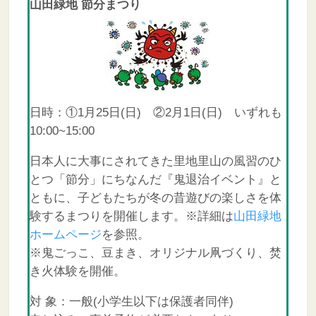
山田緑地 節分まつり
日時：①1月25日(日) ②2月1日(日) いずれも
10:00~15:00
日本人に大事にされてきた里地里山の風習のひ
とつ「節分」にちなんだ『鬼退治イベント』と
ともに、子どもたちが冬の昔遊びの楽しさを体
験するまつりを開催します。※詳細は
山田緑地
ホームページ
を参照。
※鬼ごっこ、豆まき、オリジナル凧づくり、焚
き火体験を開催。
対 象：一般(小学生以下は保護者同伴)