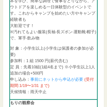
本を学び、簡単な調理で食事をとりながら、ア
ウトドアを楽しめる一日体験型のイベントで
す。これからキャンプを始めたい方やキャンプ
経験者も
大歓迎です！
※汚れてもよい服装(⻑袖‧⻑ズボン‧運動靴‧帽子)
で、軍手‧飲み物
対 象：小学生以上(小学生は保護者の参加が必
要)
参加料：1 組 1500 円(薪代含む)
定 員：先着10組(1組4名まで) ※小学生以上1人
追加の場合+500円
申し込み：
事前にネットから申込が必要
(受付
期間:1/19〜1/31 まで)
天候情報：雨天中止
もりの観察会