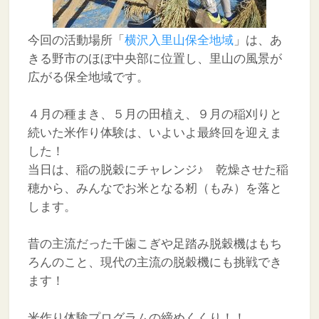
今回の活動場所「
横沢入里山保全地域
」は、あ
きる野市のほぼ中央部に位置し、里山の風景が
広がる保全地域です。
４月の種まき、５月の田植え、９月の稲刈りと
続いた米作り体験は、いよいよ最終回を迎えま
した！
当日は、稲の脱穀にチャレンジ♪ 乾燥させた稲
穂から、みんなでお米となる籾（もみ）を落と
します。
昔の主流だった千歯こぎや足踏み脱穀機はもち
ろんのこと、現代の主流の脱穀機にも挑戦でき
ます！
米作り体験プログラムの締めくくり！！