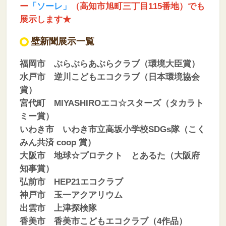
ー
「ソーレ」
（高知市旭町三丁目115番地）でも
展示します★
壁新聞展示一覧
福岡市 ぶらぶらあぶらクラブ（環境大臣賞）
水戸市 逆川こどもエコクラブ（日本環境協会
賞）
宮代町 MIYASHIROエコ☆スターズ（タカラト
ミー賞）
いわき市 いわき市立高坂小学校SDGs隊（こく
みん共済 coop 賞）
大阪市 地球☆プロテクト とあるた（大阪府
知事賞）
弘前市 HEP21エコクラブ
神戸市 玉一アクアリウム
出雲市 上津探検隊
香美市 香美市こどもエコクラブ（4作品）