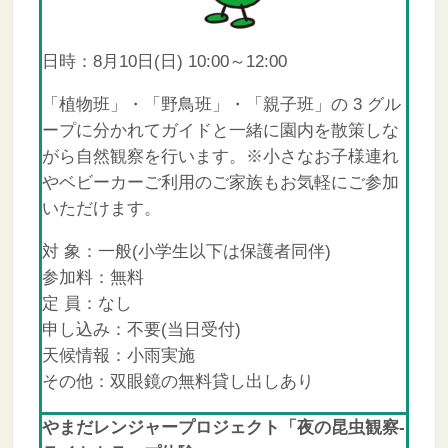
日時：8月10日(日) 10:00～12:00
「植物班」・「野鳥班」・「親子班」の 3 グル
ープに分かれてガイドと一緒に園内を散策しな
がら自然観察を行います。※小さなお子様連れ
やベビーカーご利用のご家族もお気軽にご参加
いただけます。
対 象：一般(小学生以下は保護者同伴)
参加料：無料
定 員：なし
申し込み：不要(当日受付)
天候情報：小雨実施
その他：双眼鏡の無料貸し出しあり
やまだ
レンジャープロジェクト「夜の昆虫観察‐