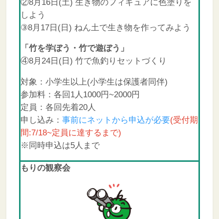
②8月16日(土) 生き物のフィギュアに色塗りを
しよう
③8月17日(日) ねん土で生き物を作ってみよう
「竹を学ぼう・竹で遊ぼう」
④8月24日(日) 竹で魚釣りセットづくり
対象：小学生以上(小学生は保護者同伴)
参加料：各回1人1000円~2000円
定員：各回先着20人
申し込み：
事前にネットから申込が必要
(受付期
間:7/18~定員に達するまで)
※同時申込は5人まで
もりの観察会