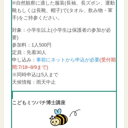
※自然観察に適した服装(長袖、長ズボン、運動
靴もしくは長靴、帽子)で(タオル、飲み物・軍
手)をご持参ください。
対象：小学生以上(小学生は保護者の参加が必
要)
参加料：1人500円
定員：先着30人
申し込み：
事前にネットから申込が必要
(受付期
間:7/18~8/9まで)
※同時申込は5人まで
天候情報：雨天中止
こどもミツバチ博士講座