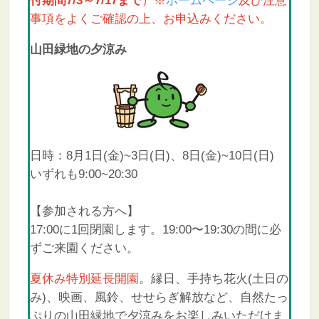
付期間7/3～7/17まで
）※
ホームページ
及び注意
事項をよくご確認の上、お申込みください。
山田緑地の夕涼み
日時：8月1日(金)~3日(日)、8日(金)~10日(日)
いずれも9:00~20:30
【参加される方へ】
17:00に1回閉園します。19:00〜19:30の間に必
ずご来園ください。
夏休み特別延長開園
。縁日、手持ち花火(土日の
み)、映画、風鈴、せせらぎ解放など、自然たっ
ぷりの山田緑地で夕涼みをお楽しみいただけま