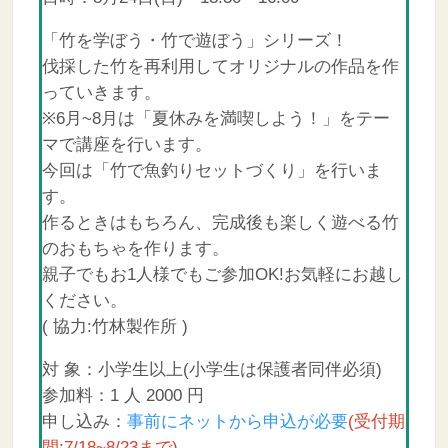
「竹を学ぼう・竹で遊ぼう」シリーズ！
伐採した竹を再利用してオリジナルの作品を作
っていきます。
※6月~8月は「夏休みを満喫しよう！」をテー
マで講座を行います。
今回は「竹で魚釣りセットづくり」を行いま
す。
作るときはもちろん、完成後も楽しく遊べる竹
のおもちゃを作ります。
親子でもお1人様でもご参加OK!お気軽にお越し
ください。
( 協力:竹林製作所 )
対 象：小学生以上(小学生は保護者同伴必須)
参加料：1 人 2000 円
申し込み：
事前にネットから申込が必要
(受付期
間:7/18~8/23まで)