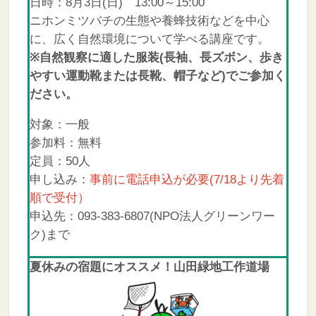
日時：8月3日(日) 13:00～15:00
ニホンミツバチの生態や養蜂技術などを中心
に、広く自然環境について学べる講座です。
※自然観察に適した服装(長袖、長ズボン、歩き
やすい運動靴または長靴、帽子など)でご参加く
ださい。
対象：一般
参加料：無料
定員：50人
申し込み：
事前に電話申込が必要(7/18より先着
順で受付）
申込先：093-383-6807(NPO法人グリーンワー
ク)まで
夏休みの宿題にオススメ！山田緑地工作道場