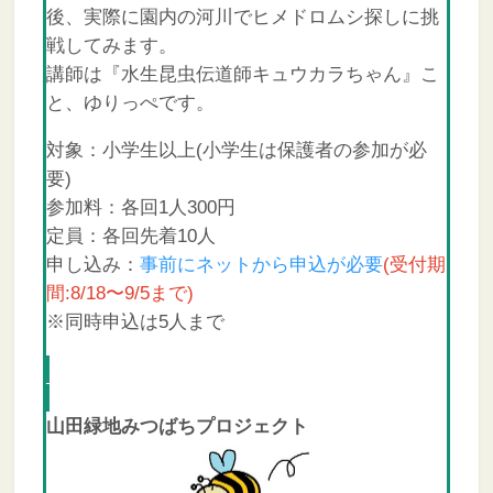
後、実際に園内の河川でヒメドロムシ探しに挑
戦してみます。
講師は『水生昆虫伝道師キュウカラちゃん』こ
と、ゆりっぺです。
対象：小学生以上(小学生は保護者の参加が必
要)
参加料：各回1人300円
定員：各回先着10人
申し込み：
事前にネットから申込が必要
(受付期
間:8/18〜9/5まで)
※同時申込は5人まで
山田緑地みつばちプロジェクト