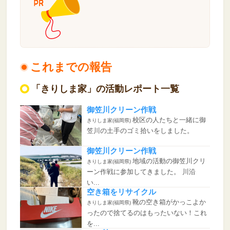
これまでの報告
「きりしま家」の活動レポート一覧
御笠川クリーン作戦
校区の人たちと一緒に御
きりしま家(福岡県)
笠川の土手のゴミ拾いをしました。
御笠川クリーン作戦
地域の活動の御笠川クリ
きりしま家(福岡県)
ーン作戦に参加してきました。 川沿
い...
空き箱をリサイクル
靴の空き箱がかっこよか
きりしま家(福岡県)
ったので捨てるのはもったいない！これ
を...