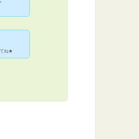
＾
てね★