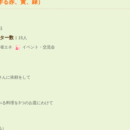
作る赤、黄、緑）
日
ター数：
15人
省エネ
イベント・交流会
さんに依頼をして
べる料理を3つのお皿にわけて
る）