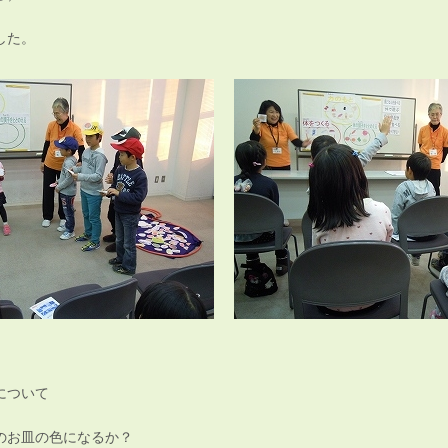
した。
について
のお皿の色になるか？