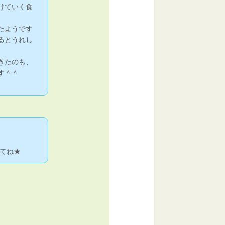
けていく食
たようです
るとうれし
きたのも、
す＾＾
てね★