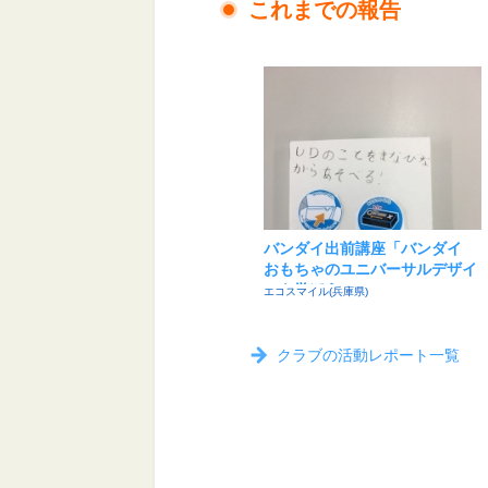
これまでの報告
バンダイ出前講座「バンダイ
おもちゃのユニバーサルデザイ
ンを学ぼう」
エコスマイル(兵庫県)
クラブの活動レポート一覧