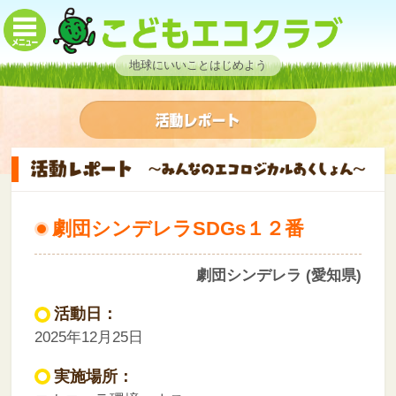
地球にいいことはじめよう
劇団シンデレラSDGs１２番
劇団シンデレラ (愛知県)
活動日：
2025年12月25日
実施場所：