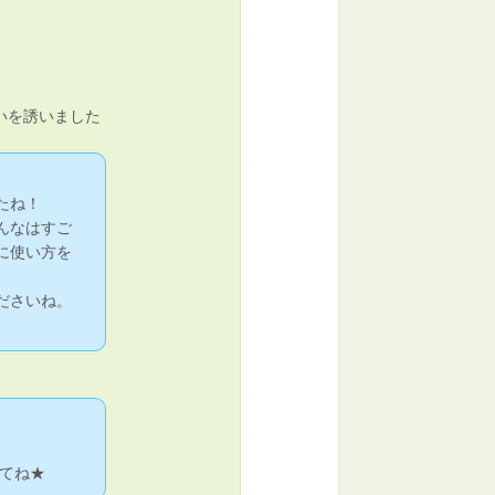
いを誘いました
たね！
んなはすご
に使い方を
ださいね。
てね★