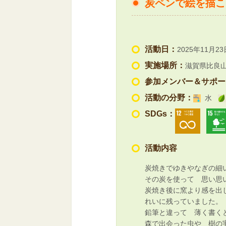
炭ペンで絵を描こ
活動日：
2025年11月23
実施場所：
滋賀県比良
参加メンバー＆サポー
活動の分野：
水
SDGs：
活動内容
炭焼きでゆきやなぎの細
その炭を使って 思い思
炭焼き後に窯より感を出
れいに残っていました。
鉛筆と違って 薄く書く
森で出会った虫や 樹の