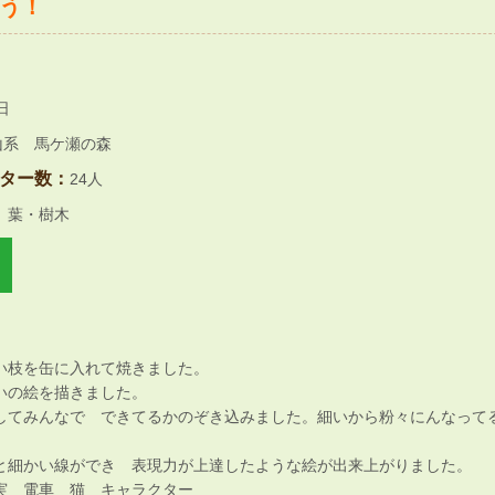
う！
日
山系 馬ケ瀬の森
ター数：
24人
葉・樹木
い枝を缶に入れて焼きました。
いの絵を描きました。
してみんなで できてるかのぞき込みました。細いから粉々にんなって
と細かい線ができ 表現力が上達したような絵が出来上がりました。
実 電車 猫 キャラクター