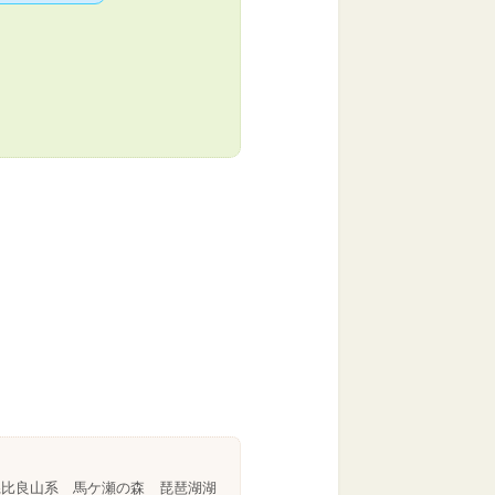
県比良山系 馬ケ瀬の森 琵琶湖湖