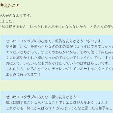
考えたこと
が大好きなようです。
てました。
「私は描きません 比べられると息子にかなわないから」とみんなの笑
せいわエコクラブのみなさん、報告をありがとうございます。
空き缶（かん）を使ったやなぎの木の炭がじょうずにできてよかっ
エンピツとちがって、すごくやわらかいから、初めて使ってみたみ
く太い線やかすれた線になったのではないでしょうか。でも、すぐ
おぼえて、いろいろなものをかけたっていうのはすばらしいです。
これからも、いろんなことにチャレンジしてレポートをおくってく
楽しみに待ってます！
せいわエコクラブ
のみんな、報告ありがとう！
環境に関することならどんなことでもエコロジカルあくしょん！
これからも一緒にがんばろう！ がんばってるなと思ったら拍手をし