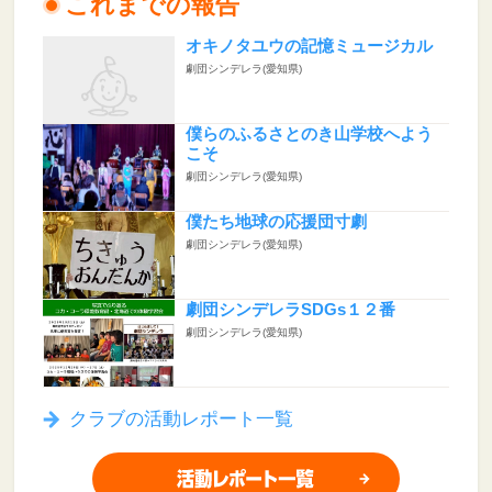
これまでの報告
オキノタユウの記憶ミュージカル
劇団シンデレラ(愛知県)
僕らのふるさとのき山学校へよう
こそ
劇団シンデレラ(愛知県)
僕たち地球の応援団寸劇
劇団シンデレラ(愛知県)
劇団シンデレラSDGs１２番
劇団シンデレラ(愛知県)
クラブの活動レポート一覧