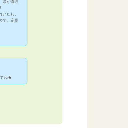
、県が管理
！
れいだし、
ので、定期
。
てね★