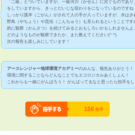
「二級」とついていますが、一級河川（かせん）に次ぐものであり
をしていますから、きっとだいじな役わりをになっているのですね
しっかり護岸（ごがん）がされて人の手が入っていますが、水はき
野鳥（やちょう）や昆虫（こんちゅう）も見られるということです
的に観察（かんさつ）を続けてみるとおもしろいかもしれませんよ
どのようなものが観察できたか、また教えてください(^ ^)
次の報告も楽しみにしています！
アースレンジャー地球環境アカデミー
のみんな、報告ありがとう！
環境に関することならどんなことでもエコロジカルあくしょん！
これからも一緒にがんばろう！ がんばってるなと思ったら拍手をし
156
拍手