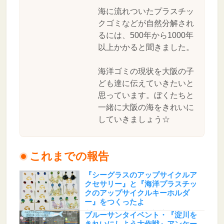
海に流れついたプラスチッ
クゴミなどが自然分解され
るには、500年から1000年
以上かかると聞きました。
海洋ゴミの現状を大阪の子
ども達に伝えていきたいと
思っています。ぼくたちと
一緒に大阪の海をきれいに
していきましょう☆
これまでの報告
『シーグラスのアップサイクルア
クセサリー』と『海洋プラスチッ
クのアップサイクルキーホルダ
ー』をつくったよ
地球☆プロテクト とあるた(大阪府)
ブルーサンタイベント・『淀川を
きれいにしよう大作戦』アンケー