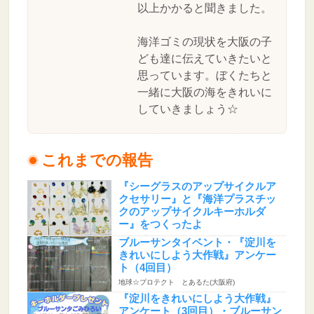
以上かかると聞きました。
海洋ゴミの現状を大阪の子
ども達に伝えていきたいと
思っています。ぼくたちと
一緒に大阪の海をきれいに
していきましょう☆
これまでの報告
『シーグラスのアップサイクルア
クセサリー』と『海洋プラスチッ
クのアップサイクルキーホルダ
ー』をつくったよ
地球☆プロテクト とあるた(大阪府)
ブルーサンタイベント・『淀川を
きれいにしよう大作戦』アンケー
ト（4回目）
地球☆プロテクト とあるた(大阪府)
『淀川をきれいにしよう大作戦』
アンケート（3回目）・ブルーサン