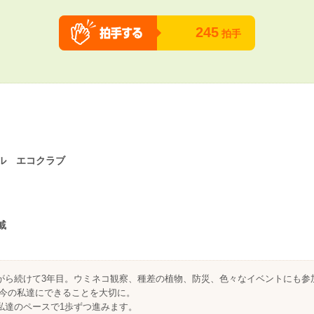
245
拍手
ル エコクラブ
戚
がら続けて3年目。ウミネコ観察、種差の植物、防災、色々なイベントにも参
も今の私達にできることを大切に。
私達のペースで1歩ずつ進みます。