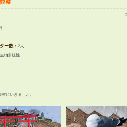
観察
日
ター数：
2人
生物多様性
観察にいきました。