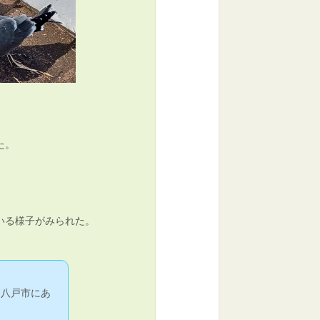
た。
いる様子がみられた。
る八戸市にあ