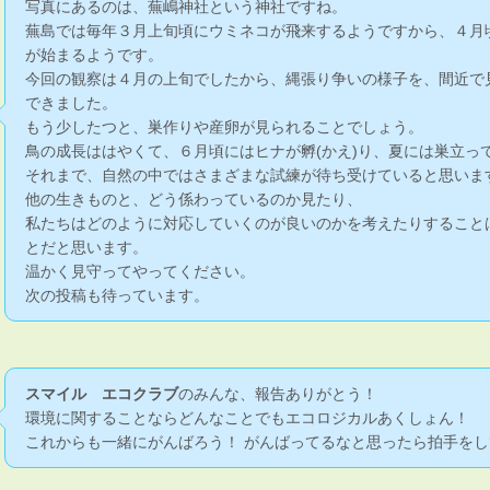
写真にあるのは、蕪嶋神社という神社ですね。
蕪島では毎年３月上旬頃にウミネコが飛来するようですから、４月
が始まるようです。
今回の観察は４月の上旬でしたから、縄張り争いの様子を、間近で
できました。
もう少したつと、巣作りや産卵が見られることでしょう。
鳥の成長ははやくて、６月頃にはヒナが孵(かえ)り、夏には巣立っ
それまで、自然の中ではさまざまな試練が待ち受けていると思いま
他の生きものと、どう係わっているのか見たり、
私たちはどのように対応していくのが良いのかを考えたりすること
とだと思います。
温かく見守ってやってください。
次の投稿も待っています。
スマイル エコクラブ
のみんな、報告ありがとう！
環境に関することならどんなことでもエコロジカルあくしょん！
これからも一緒にがんばろう！ がんばってるなと思ったら拍手をし