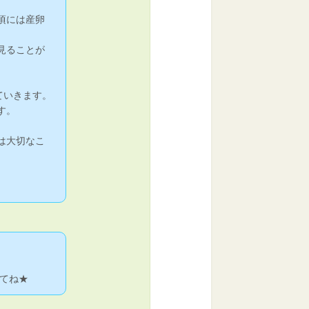
頃には産卵
見ることが
ていきます。
す。
は大切なこ
てね★