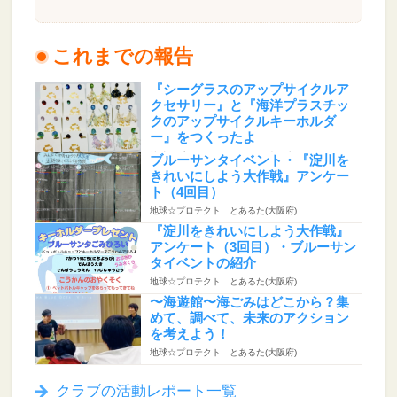
これまでの報告
『シーグラスのアップサイクルア
クセサリー』と『海洋プラスチッ
クのアップサイクルキーホルダ
ー』をつくったよ
地球☆プロテクト とあるた(大阪府)
ブルーサンタイベント・『淀川を
きれいにしよう大作戦』アンケー
ト（4回目）
地球☆プロテクト とあるた(大阪府)
『淀川をきれいにしよう大作戦』
アンケート（3回目）・ブルーサン
タイベントの紹介
地球☆プロテクト とあるた(大阪府)
〜海遊館〜海ごみはどこから？集
めて、調べて、未来のアクション
を考えよう！
地球☆プロテクト とあるた(大阪府)
クラブの活動レポート一覧