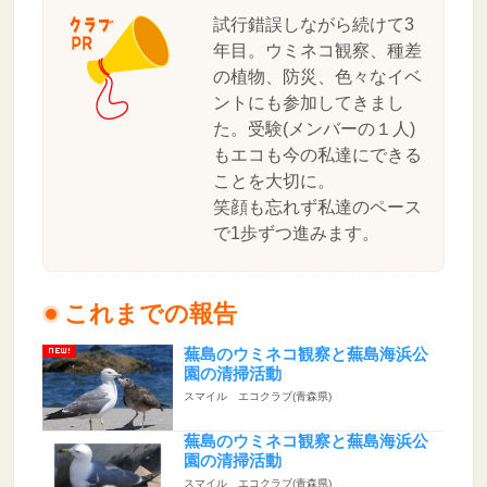
試行錯誤しながら続けて3
年目。ウミネコ観察、種差
の植物、防災、色々なイベ
ントにも参加してきまし
た。受験(メンバーの１人)
もエコも今の私達にできる
ことを大切に。
笑顔も忘れず私達のペース
で1歩ずつ進みます。
これまでの報告
蕪島のウミネコ観察と蕪島海浜公
園の清掃活動
スマイル エコクラブ(青森県)
蕪島のウミネコ観察と蕪島海浜公
園の清掃活動
スマイル エコクラブ(青森県)