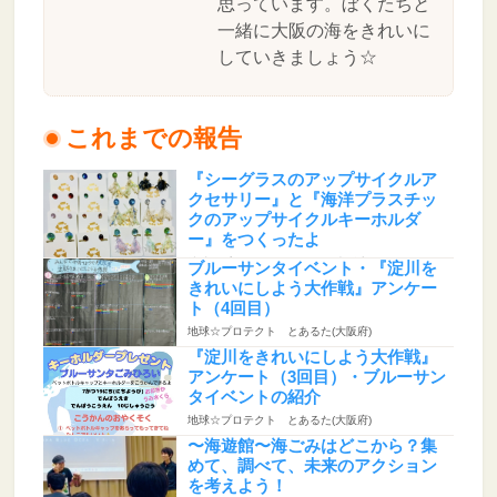
思っています。ぼくたちと
一緒に大阪の海をきれいに
していきましょう☆
これまでの報告
『シーグラスのアップサイクルア
クセサリー』と『海洋プラスチッ
クのアップサイクルキーホルダ
ー』をつくったよ
地球☆プロテクト とあるた(大阪府)
ブルーサンタイベント・『淀川を
きれいにしよう大作戦』アンケー
ト（4回目）
地球☆プロテクト とあるた(大阪府)
『淀川をきれいにしよう大作戦』
アンケート（3回目）・ブルーサン
タイベントの紹介
地球☆プロテクト とあるた(大阪府)
〜海遊館〜海ごみはどこから？集
めて、調べて、未来のアクション
を考えよう！