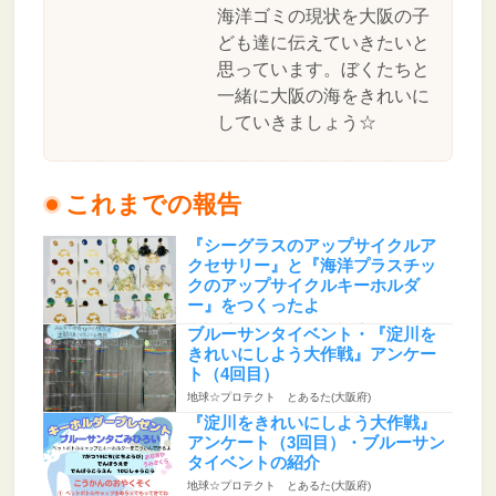
海洋ゴミの現状を大阪の子
ども達に伝えていきたいと
思っています。ぼくたちと
一緒に大阪の海をきれいに
していきましょう☆
これまでの報告
『シーグラスのアップサイクルア
クセサリー』と『海洋プラスチッ
クのアップサイクルキーホルダ
ー』をつくったよ
地球☆プロテクト とあるた(大阪府)
ブルーサンタイベント・『淀川を
きれいにしよう大作戦』アンケー
ト（4回目）
地球☆プロテクト とあるた(大阪府)
『淀川をきれいにしよう大作戦』
アンケート（3回目）・ブルーサン
タイベントの紹介
地球☆プロテクト とあるた(大阪府)