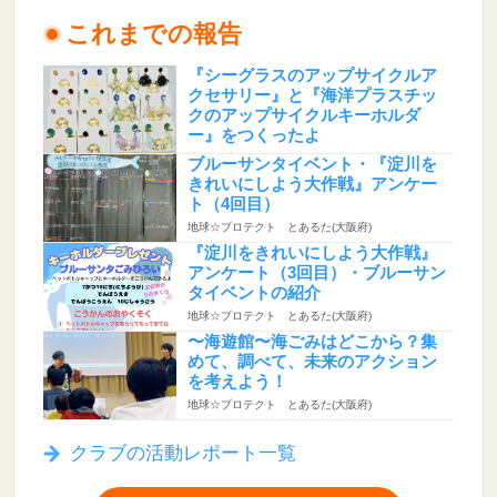
これまでの報告
『シーグラスのアップサイクルア
クセサリー』と『海洋プラスチッ
クのアップサイクルキーホルダ
ー』をつくったよ
地球☆プロテクト とあるた(大阪府)
ブルーサンタイベント・『淀川を
きれいにしよう大作戦』アンケー
ト（4回目）
地球☆プロテクト とあるた(大阪府)
『淀川をきれいにしよう大作戦』
アンケート（3回目）・ブルーサン
タイベントの紹介
地球☆プロテクト とあるた(大阪府)
〜海遊館〜海ごみはどこから？集
めて、調べて、未来のアクション
を考えよう！
地球☆プロテクト とあるた(大阪府)
クラブの活動レポート一覧