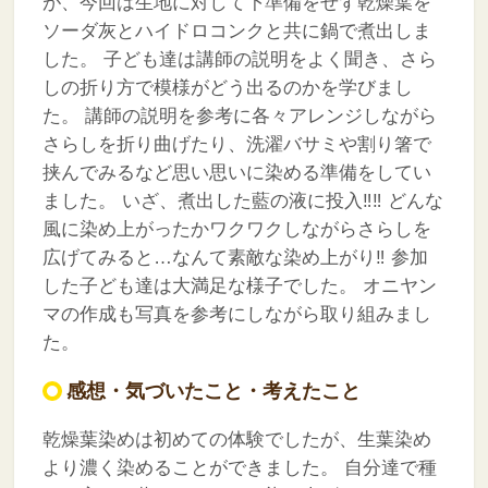
が、今回は生地に対して下準備をせず乾燥葉を
ソーダ灰とハイドロコンクと共に鍋で煮出しま
した。
子ども達は講師の説明をよく聞き、さら
しの折り方で模様がどう出るのかを学びまし
た。
講師の説明を参考に各々アレンジしながら
さらしを折り曲げたり、洗濯バサミや割り箸で
挟んでみるなど思い思いに染める準備をしてい
ました。
いざ、煮出した藍の液に投入‼︎‼︎
どんな
風に染め上がったかワクワクしながらさらしを
広げてみると…なんて素敵な染め上がり‼︎
参加
した子ども達は大満足な様子でした。
オニヤン
マの作成も写真を参考にしながら取り組みまし
た。
感想・気づいたこと・考えたこと
乾燥葉染めは初めての体験でしたが、生葉染め
より濃く染めることができました。
自分達で種