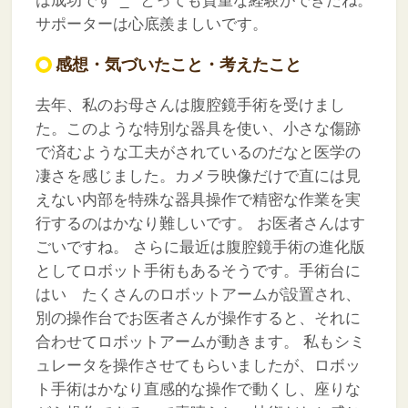
は成功です^_^
とっても貴重な経験ができたね。
サポーターは心底羨ましいです。
感想・気づいたこと・考えたこと
去年、私のお母さんは腹腔鏡手術を受けまし
た。このような特別な器具を使い、小さな傷跡
で済むような工夫がされているのだなと医学の
凄さを感じました。カメラ映像だけで直には見
えない内部を特殊な器具操作で精密な作業を実
行するのはかなり難しいです。
お医者さんはす
ごいですね。
さらに最近は腹腔鏡手術の進化版
としてロボット手術もあるそうです。手術台に
はい たくさんのロボットアームが設置され、
別の操作台でお医者さんが操作すると、それに
合わせてロボットアームが動きます。
私もシミ
ュレータを操作させてもらいましたが、ロボッ
ト手術はかなり直感的な操作で動くし、座りな