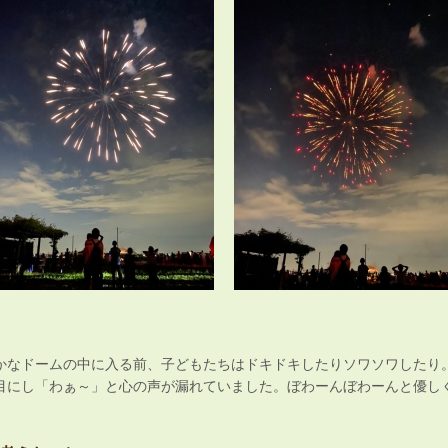
かなドームの中に入る前、子どもたちはドキドキしたりソワソワしたり
目にし「わぁ～」と心の声が漏れていました。ぼわーんぼわーんと優し