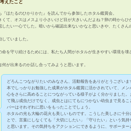
考えたこと
も『ほたるのひかりかた』を読んでから参加したホタル鑑賞会。
きくて、オスはメスより小さいけど目が大きいんだよね？卵の時からひ
認したい一心でした。暗いから確認出来ないかなと思いきや、たくさん
動していました。
の命を守り続けるためには、私たち人間がホタルが生きやすい環境を壊
は何が出来るのか話し合ってみようと思います。
どろんこつながりたいのみなさん、活動報告をありがとうございま
本でしっかりお勉強した成果がホタル鑑賞に活かされていて、メン
心をさらに高めることにつながっている様子がよく分かりました。
て飛ぶ成虫だけでなく、成虫とはにてもにつかない幼虫まで見るこ
バーはそれぞれに思いをもったことでしょう。
ホタルの光も大輪の花火も美しいものです。こうした美しさに十分
とで、言葉にしなくても「大切にしたい」「守りたい」という気持
と思います。その気持ちをアクションにできるように、サポーター