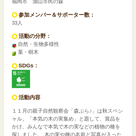
福岡市 油山市民の森
参加メンバー＆サポーター数：
33人
活動の分野：
自然・生物多様性
葉・樹木
SDGs：
活動内容
１１月の親子自然観察会「森ぶら♪」は秋スペシ
ャル。「本気の木の実集め」と題して、賞品を
かけ、みんなで本気で木の実などの植物の種を
探しました。
木の実や種の名前と写真が入った