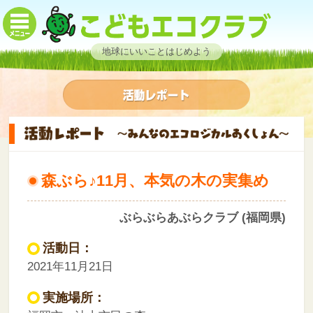
地球にいいことはじめよう
森ぶら♪11月、本気の木の実集め
ぶらぶらあぶらクラブ (福岡県)
活動日：
2021年11月21日
実施場所：