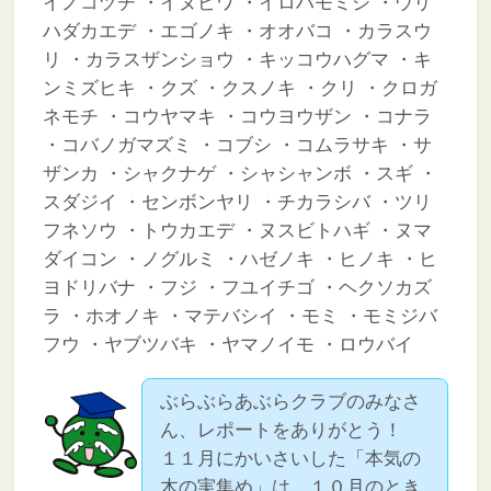
イノコヅチ
・イヌビワ
・イロハモミジ
・ウリ
ハダカエデ
・エゴノキ
・オオバコ
・カラスウ
リ
・カラスザンショウ
・キッコウハグマ
・キ
ンミズヒキ
・クズ
・クスノキ
・クリ
・クロガ
ネモチ
・コウヤマキ
・コウヨウザン
・コナラ
・コバノガマズミ
・コブシ
・コムラサキ
・サ
ザンカ
・シャクナゲ
・シャシャンボ
・スギ
・
スダジイ
・センボンヤリ
・チカラシバ
・ツリ
フネソウ
・トウカエデ
・ヌスビトハギ
・ヌマ
ダイコン
・ノグルミ
・ハゼノキ
・ヒノキ
・ヒ
ヨドリバナ
・フジ
・フユイチゴ
・ヘクソカズ
ラ
・ホオノキ
・マテバシイ
・モミ
・モミジバ
フウ
・ヤブツバキ
・ヤマノイモ
・ロウバイ
ぶらぶらあぶらクラブのみなさ
ん、レポートをありがとう！
１１月にかいさいした「本気の
木の実集め」は、１０月のとき