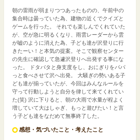
朝の雷雨が弱まりつつあったものの、午前中の
集合時は曇っていた為、建物の近くでクイズと
ゲームを行った。
それでも楽しんでくれていた
が、空が急に明るくなり、雨雲レーダーから雲
が嘘のように消えた為、子ども達が沢登りに行
きたーい！と本気の提案。そこで観察センター
の先生に確認して急遽沢登りへ出発する事にな
った。
ドタバタと身支度をし、おにぎりをパパ
っと食べさせて沢へ出発。
大騒ぎの勢いある子
ども達が揃っていたが、今回はみんなルールを
守って行動しようと自分を律して来てくれてい
た(笑)
沢に下りると、朝の大雨で水量が程よく
増していて大はしゃぎ、もっと遊びたい！と言
う子ども達をなだめて無事終了した。
感想・気づいたこと・考えたこと