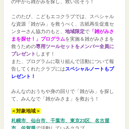
の中から雑がみを探し、救い出そう！
このたび、こどもエコクラブでは、スペシャル
な資源「雑がみ」を救うべく、古紙再生促進セ
ンターさん協力のもと、
地域限定
で
「雑がみさ
まを探せ！」プログラム
を実施＆雑がみさまを
救うための
専用ツールセットをメンバー全員に
プレゼント
します！
また、プログラムに取り組んで活動について報
告してくれたクラブには
スペシャルノートもプ
レゼント！
みんなのおうちや身の回りで「雑がみ」を探し
て、みんなで「雑がみさま」を救おう！
＜対象地域＞
札幌市、仙台市、千葉市、東京23区、名古屋
市、佐賀県
で活動しているクラブ