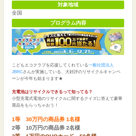
対象地域
全国
プログラム内容
こどもエコクラブを応援してくれている
一般社団法人
JBRC
さんが実施している、大好評のリサイクルキャンペ
ーンが今年も始まります★
充電池はリサイクルできるって知ってる？
小型充電式電池のリサイクルに関するクイズに答えて豪華
賞品をもらっちゃおう！
1等
3
0万円の商品券 1名様
2等
10万
円の商品券 2名様