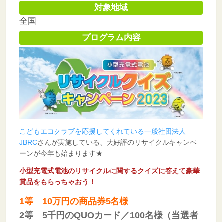
対象地域
全国
プログラム内容
こどもエコクラブを応援してくれている
一般社団法人
JBRC
さんが実施している、大好評のリサイクルキャンペ
ーンが今年も始まります★
小型充電式電池のリサイクルに関するクイズに答えて豪華
賞品をもらっちゃおう！
1等
10万円の商品券5名様
2等
5千円のQUOカード／100名様（
当選者