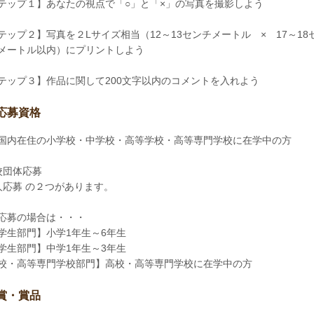
テップ１】あなたの視点で「○」と「×」の写真を撮影しよう
テップ２】写真を２Lサイズ相当（12～13センチメートル × 17～18
メートル以内）にプリントしよう
テップ３】作品に関して200文字以内のコメントを入れよう
応募資格
国内在住の小学校・中学校・高等学校・高等専門学校に在学中の方
校団体応募
人応募 の２つがあります。
応募の場合は・・・
学生部門】小学1年生～6年生
学生部門】中学1年生～3年生
校・高等専門学校部門】高校・高等専門学校に在学中の方
賞・賞品