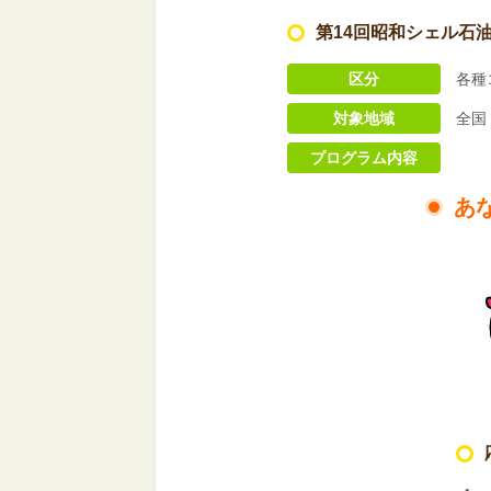
第14回昭和シェル石
区分
各種
対象地域
全国
プログラム内容
あ