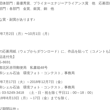
団体部門：最優秀賞、プライターエナジーアライアンス賞 他 応募団
部門：各部門 金賞、銀賞、銅 他
な賞・副賞があります♪
18年7月2日（月）〜10月1日（月）
の応募用紙（ウェブからダウンロード）に、作品を貼って（コメントも
品送付先】
5-8691
都北区赤羽郵便局 私書箱48号
和シェル石油 環境フォト・コンテスト」事務局
18年7月17日（火）～2018年12月7日（金）
和シェル石油 環境フォト・コンテスト」事務局
：03-5249-3418 （土・日・祝を除く平日11：00～18：00）
018年8月13日（月）～17日（金）までを除く。
記期間以外＞