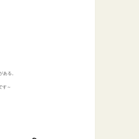
。
がある。
です～