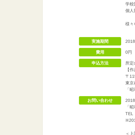
学校
個人
様々
実施期間
20
費用
0円
申込方法
所定
【作
〒11
東京
「昭
お問い合わせ
20
「昭
TEL
※2
＜上