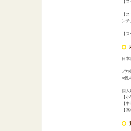
【ス
【ス
ンチ
【ス
日本
○学
○個
個人
【小
【中
【高