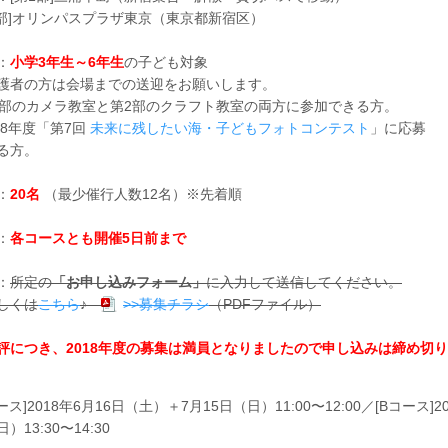
2部]オリンパスプラザ東京（東京都新宿区）
：
小学3年生～6年生
の子ども対象
護者の方は会場までの送迎をお願いします。
1部のカメラ教室と第2部のクラフト教室の両方に参加できる方。
018年度「第7回
未来に残したい海・子どもフォトコンテスト
」に応募
る方。
：
20名
（最少催行人数12名）※先着順
：
各コースとも開催5日前まで
：
所定の
「お申し込みフォーム」
に入力して送信してください。
しくは
こちら
♪
>>募集チラシ
（PDFファイル）
評につき、2018年度の募集は満員となりましたので申し込みは締め切
ース]2018年6月16日（土）＋7月15日（日）11:00〜12:00／[Bコース]
）13:30〜14:30