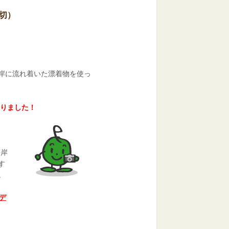
切）
岸に流れ着いた漂着物を使っ
切りました！
海岸
す
。
台デ