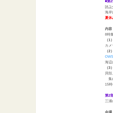
■第
[A
海岸
夏休
内容
8時
（1
カメ
（2
OW
海辺
（3
貝殻
集め
15
第2
三浦
会場