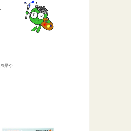
後
の風景や