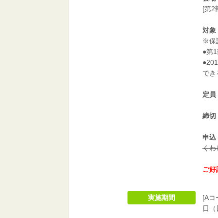
[第
対象
※保
●第
●2
でき
定員
締切
申込
くわ
ご好
実施期間
[Aコ
日（日