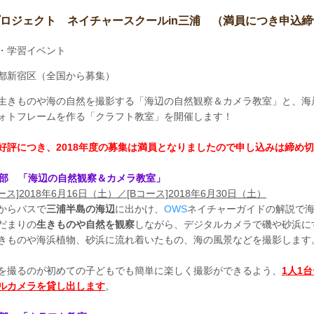
ロジェクト ネイチャースクールin三浦 （満員につき申込締
・学習イベント
都新宿区（全国から募集）
生きものや海の自然を撮影する「海辺の自然観察＆カメラ教室」と、海
ォトフレームを作る「クラフト教室」を開催します！
好評につき、2018年度の募集は満員となりましたので申し込みは締め
1部 「海辺の自然観察＆カメラ教室」
ース]2018年6月16日（土）／[Bコース]2018年6月30日（土）
からバスで
三浦半島の海辺
に出かけ、
OWS
ネイチャーガイドの解説で
だまりの
生きものや自然を観察
しながら、デジタルカメラで磯や砂浜に
きものや海浜植物、砂浜に流れ着いたもの、海の風景などを撮影します
を撮るのが初めての子どもでも簡単に楽しく撮影ができるよう、
1人1
ルカメラを貸し出します
。