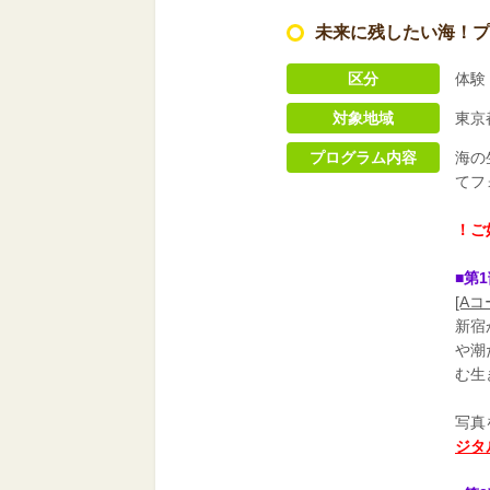
未来に残したい海！プ
区分
体験
対象地域
東京
プログラム内容
海の
てフ
！ご
■第
[Aコ
新宿
や潮
む生
写真
ジタ