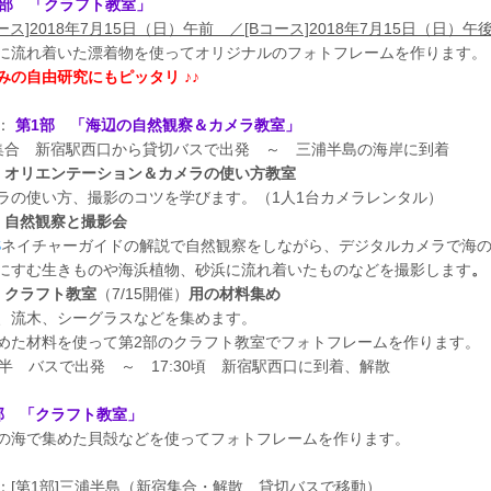
2部 「
クラフト教室
」
コース]2018年7月15日（日）午前 ／[Bコース]2018年7月15日（日）午
に流れ着いた漂着物を使ってオリジナルのフォトフレームを作ります。
みの自由研究にもピッタリ ♪♪
：
第1部 「海辺の自然観察＆カメラ教室」
集合 新宿駅西口から貸切バスで出発 ～ 三浦半島の海岸に到着
）オリエンテーション＆カメラの使い方教室
ラの使い方、撮影のコツを学びます。（1人1台カメラレンタル）
）自然観察と撮影会
S
ネイチャーガイドの解説で自然観察をしながら、デジタルカメラで海
にすむ生きものや海浜植物、砂浜に流れ着いたものなどを撮影します
。
）クラフト教室
（7/15開催）
用の材料集め
、流木、シーグラスなどを集めます。
た材料を使って第2部のクラフト教室でフォトフレームを作ります。
時半 バスで出発 ～ 17:30頃 新宿駅西口に到着、解散
部 「
クラフト教室
」
の海で集めた貝殻などを使ってフォトフレームを作ります。
：[第1部]三浦半島（新宿集合・解散 貸切バスで移動）