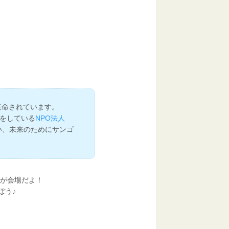
任命されています。
をしている
NPO法人
い、未来のためにサンゴ
館が会場だよ！
ぼう♪