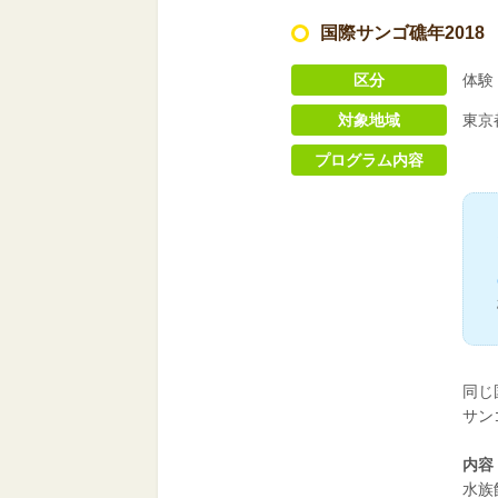
国際サンゴ礁年2018
区分
体験
対象地域
東京
プログラム内容
同じ
サン
内容
水族