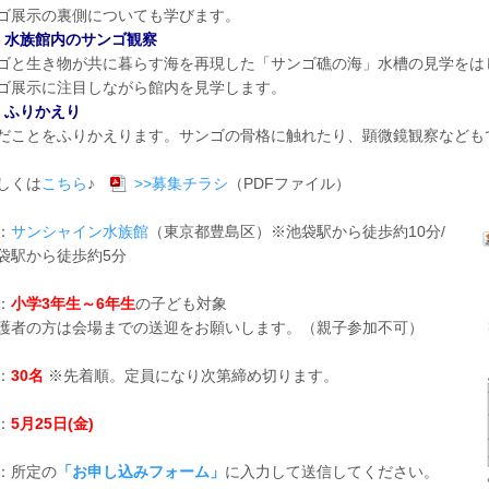
ゴ展示の裏側についても学びます。
）水族館内のサンゴ観察
ゴと生き物が共に暮らす海を再現した「サンゴ礁の海」水槽の見学をは
ゴ展示に注目しながら館内を見学します。
）ふりかえり
だことをふりかえります。サンゴの骨格に触れたり、顕微鏡観察なども
しくは
こちら
♪
>>募集チラシ
（PDFファイル）
：
サンシャイン水族館
（東京都豊島区）※池袋駅から徒歩約10分/
袋駅から徒歩約5分
：
小学3年生～6年生
の子ども対象
護者の方は会場までの送迎をお願いします。（親子参加不可）
：
30名
※先着順。定員になり次第締め切ります。
：
5月25日
(金)
：所定の
「お申し込みフォーム」
に入力して送信してください。