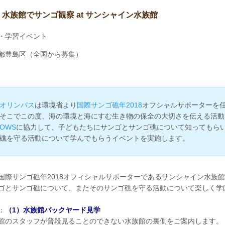
 水族館でサンゴ観察 at サンシャイン水族館
・学習イベント
都豊島区（全国から募集）
オリンパス
は環境省より
国際サンゴ礁年2018
オフシャルサポーターを
そこでこの度、海の環境と海にすむ生き物の保全の大切さを伝える活動
OWS
に協力して、子どもたちにサンゴとサンゴ礁について知ってもら
礁を守る活動について学んでもらうイベントを実施します。
国際サンゴ礁年2018オフィシャルサポーターであるサンシャイン水族
ゴとサンゴ礁について、またそのサンゴ礁を守る活動について楽しく学
：
（1）水族館バックヤード見学
館のスタッフが普段見ることのできない水族館の裏側をご案内します。