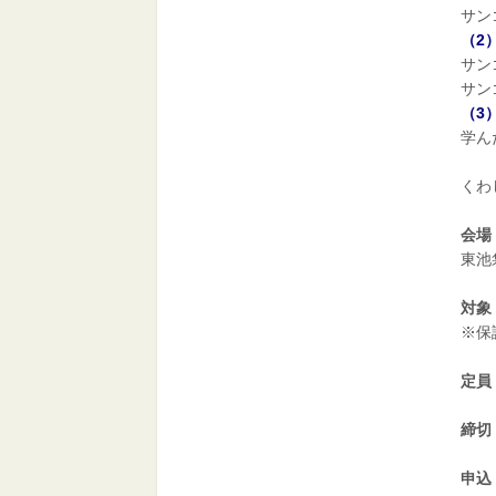
サン
（2
サン
サン
（3
学ん
くわ
会場
東池
対象
※保
定員
締切
申込