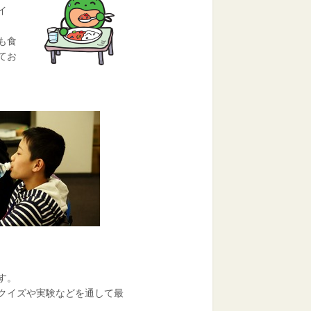
イ
も食
てお
す。
クイズや実験などを通して最