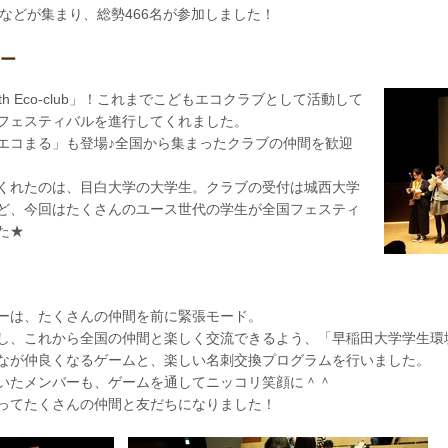
co-club」などが集まり、総勢466名が参加しました！
ー
Youth Eco-club」！これまでこどもエコクラブとして活動して
フェスティバルを進行してくれました。
エコまる」も登場♪全国から集まったクラブの仲間を歓迎
くれたのは、目白大学の大学生。クラブの受付は城西大学
ど、今回はたくさんのユース世代の学生が全国フェスティ
た★
ーは、たくさんの仲間を前に緊張モード。
し、これから全国の仲間と楽しく交流できるよう、「早稲田大学学生環
なが仲良くなるゲームと、楽しい名刺交換プログラムを行いました。
いたメンバーも、ゲームを通してニッコリ笑顔に＾＾
ってたくさんの仲間と友だちになりました！