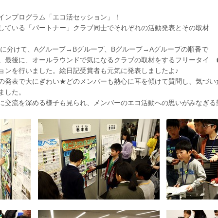
インプログラム「エコ活セッション」！
している「パートナー」クラブ同士でそれぞれの活動発表とその取材
Bに分けて、Aグループ→Bグループ、Bグループ→Aグループの順番で
。最後に、オールラウンドで気になるクラブの取材をするフリータイ
ョンを行いました。絵日記受賞者も元気に発表しましたよ♪
の発表で大にぎわい★どのメンバーも熱心に耳を傾けて質問し、気づい
ました。
に交流を深める様子も見られ、メンバーのエコ活動への思いがみなぎる