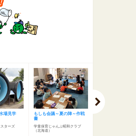
水場見学
もしも会議～夏の陣～作戦
生物多様性講座 
書
ランプをつくろう
コ☆スターズ
学童保育じゃんぷ昭和クラブ
JFE環境テクノロジー
（北海道）
（静岡県）