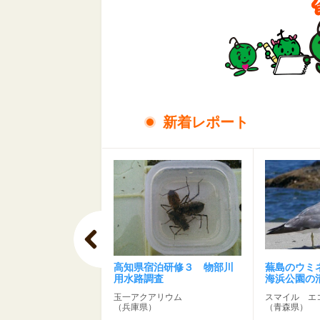
新着レポート
ー豆かすの再利用
高知県宿泊研修３ 物部川
蕪島のウミ
用水路調査
海浜公園の
玉一アクアリウム
スマイル エ
）
（兵庫県）
（青森県）