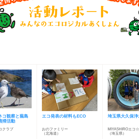
ネコ観察と蕪島
エコ発表の材料もECO
埼玉県大久保浄
清掃活動
コクラブ
おのファミリー
MIYASHIROエ
（北海道）
（埼玉県）